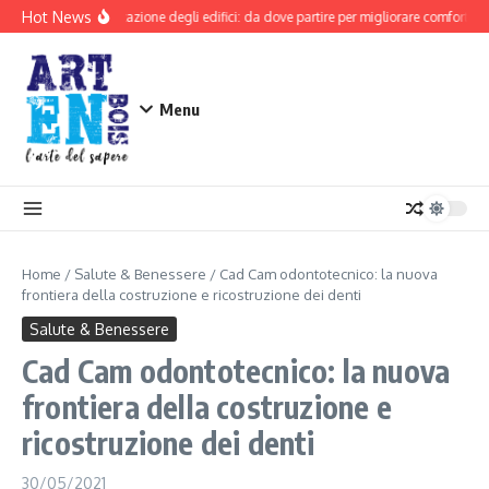
Salta al contenuto
Hot News
Riqualificazione degli edifici: da dove partire per migliorare comfort e si
Menu
Home
/
Salute & Benessere
/
Cad Cam odontotecnico: la nuova
frontiera della costruzione e ricostruzione dei denti
Salute & Benessere
Cad Cam odontotecnico: la nuova
frontiera della costruzione e
ricostruzione dei denti
30/05/2021