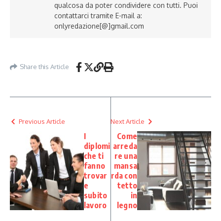
qualcosa da poter condividere con tutti. Puoi
contattarci tramite E-mail a:
onlyredazione[@]gmail.com
Share this Article
Previous Article
Next Article
I
Come
diplomi
arreda
che ti
re una
fanno
mansa
trovar
rda con
e
tetto
subito
in
lavoro
legno