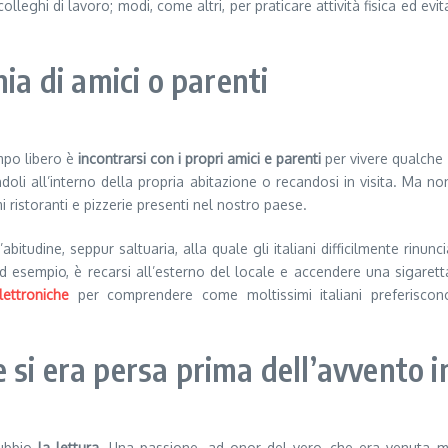
lleghi di lavoro; modi, come altri, per praticare attività fisica ed evita
ia di amici o parenti
empo libero è
incontrarsi con i propri amici e parenti
per vivere qualche
doli all’interno della propria abitazione o recandosi in visita. Ma n
i ristoranti e pizzerie presenti nel nostro paese.
bitudine, seppur saltuaria, alla quale gli italiani difficilmente rinun
d esempio, è recarsi all’esterno del locale e accendere una sigaret
lettroniche
per comprendere come moltissimi italiani preferiscon
si era persa prima dell’avvento i
ubbio
la lettura
. Una passione, ad onor del vero, che era venuta m