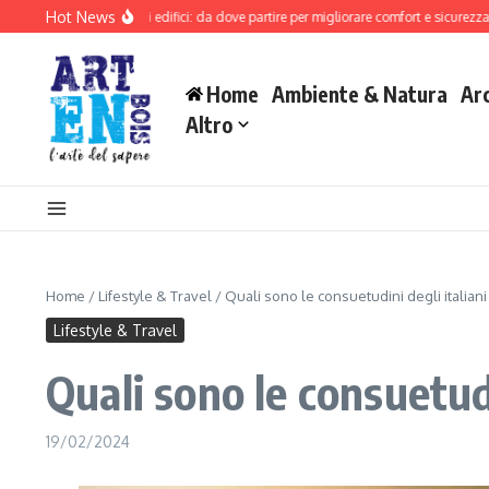
Salta al contenuto
Hot News
alificazione degli edifici: da dove partire per migliorare comfort e sicurezza
Il 
Home
Ambiente & Natura
Ar
Altro
Home
/
Lifestyle & Travel
/
Quali sono le consuetudini degli italian
Lifestyle & Travel
Quali sono le consuetudi
19/02/2024