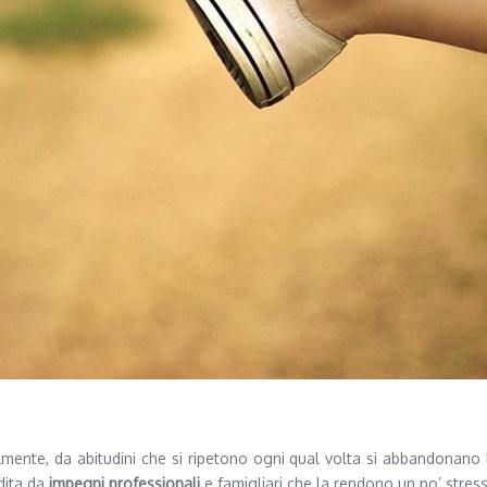
ilmente, da abitudini che si ripetono ogni qual volta si abbandonano
ndita da
impegni professionali
e famigliari che la rendono un po’ stres