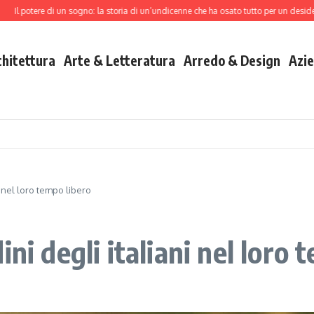
potere di un sogno: la storia di un’undicenne che ha osato tutto per un desiderio
C
chitettura
Arte & Letteratura
Arredo & Design
Azie
i nel loro tempo libero
ni degli italiani nel loro 