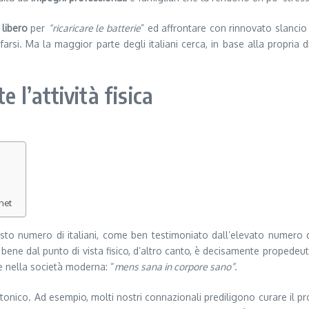
 libero
per
“ricaricare le batterie
” ed affrontare con rinnovato slancio t
arsi. Ma la maggior parte degli italiani cerca, in base alla propria dis
e l’attività fisica
net
asto numero di italiani, come ben testimoniato dall’elevato numero d
i bene dal punto di vista fisico, d’altro canto, è decisamente propede
e nella società moderna: “
mens sana in corpore sano”
.
tonico. Ad esempio, molti nostri connazionali prediligono curare il 