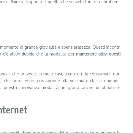
re di finire in trappola di quella che si rivela foriera di problemi
 momento di grande giovialità e spensieratezza. Questi incontri
on c’è alcun dubbio che la modalità per
mantenere attivi questi
ciano e che prevede, in molti casi, alcuni riti da consumarsi non
ta, che non sempre corrisponde alla vecchia e classica bionda:
o questa innovativa modalità, in grado anche di abbattere
nternet
eno negli ultimi due decenni dello scorso secolo, quando la