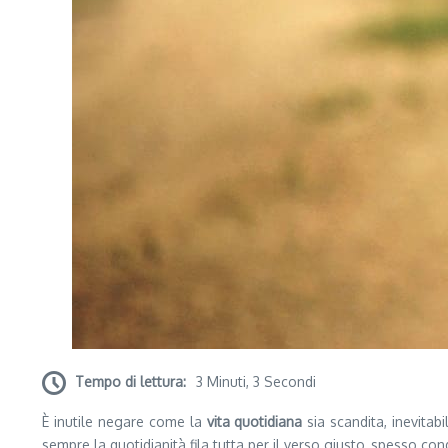
Tempo di lettura:
3 Minuti, 3 Secondi
È inutile negare come la
vita quotidiana
sia scandita, inevitab
sempre la quotidianità fila tutta per il verso giusto, spesso co