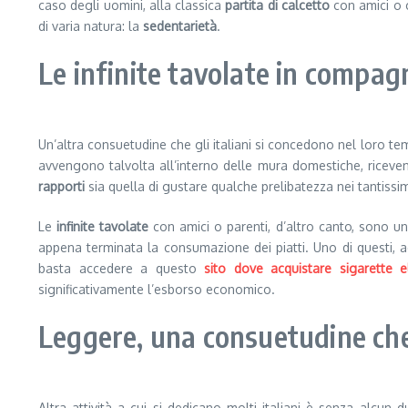
caso degli uomini, alla classica
partita di calcetto
con amici o co
di varia natura: la
sedentarietà
.
Le infinite tavolate in compagn
Un’altra consuetudine che gli italiani si concedono nel loro t
avvengono talvolta all’interno delle mura domestiche, riceven
rapporti
sia quella di gustare qualche prelibatezza nei tantissim
Le
infinite tavolate
con amici o parenti, d’altro canto, sono un’a
appena terminata la consumazione dei piatti. Uno di questi, a
basta accedere a questo
sito dove acquistare sigarette e
significativamente l’esborso economico.
Leggere, una consuetudine che 
Altra attività a cui si dedicano molti italiani è senza alcun d