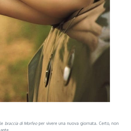
 le
braccia di Morfeo
per vivere una nuova giornata. Certo, non
sante.