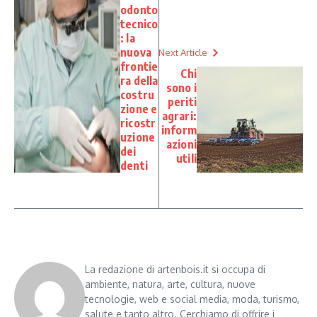
odonto
tecnico
: la
nuova
Next Article
frontie
Chi
ra della
sono i
costru
periti
zione e
agrari:
ricostr
inform
uzione
azioni
dei
utili
denti
La redazione di artenbois.it si occupa di
ambiente, natura, arte, cultura, nuove
tecnologie, web e social media, moda, turismo,
salute e tanto altro. Cerchiamo di offrire i