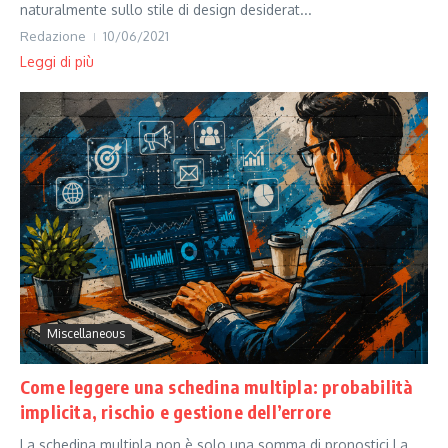
naturalmente sullo stile di design desiderat...
Redazione
10/06/2021
Leggi di più
Miscellaneous
Come leggere una schedina multipla: probabilità
implicita, rischio e gestione dell’errore
La schedina multipla non è solo una somma di pronostici La