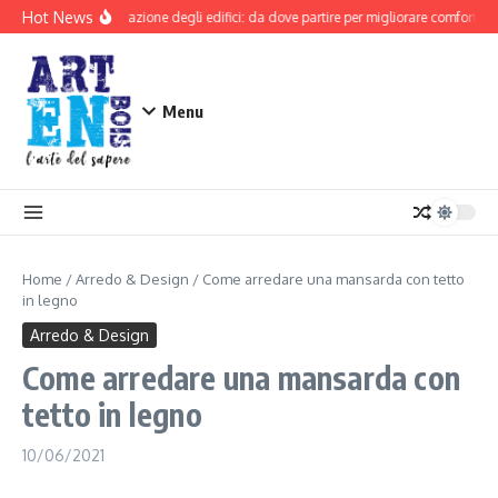
Salta al contenuto
Hot News
Riqualificazione degli edifici: da dove partire per migliorare comfort e si
Menu
Home
/
Arredo & Design
/
Come arredare una mansarda con tetto
in legno
Arredo & Design
Come arredare una mansarda con
tetto in legno
10/06/2021