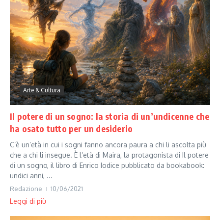
Arte & Cultura
Il potere di un sogno: la storia di un’undicenne che
ha osato tutto per un desiderio
C’è un’età in cui i sogni fanno ancora paura a chi li ascolta più
che a chi li insegue. È l’età di Maira, la protagonista di Il potere
di un sogno, il libro di Enrico Iodice pubblicato da bookabook:
undici anni, ...
Redazione
10/06/2021
Leggi di più