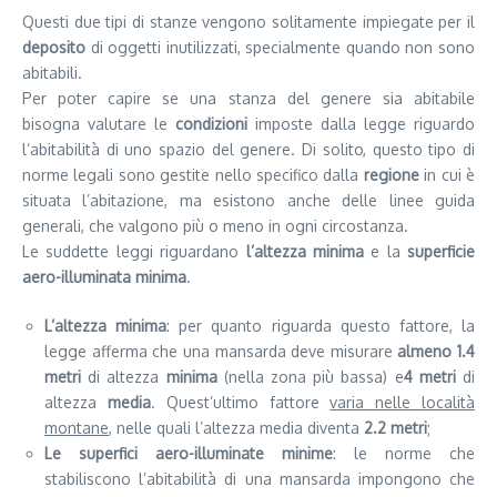
Questi due tipi di stanze vengono solitamente impiegate per il
deposito
di oggetti inutilizzati, specialmente quando non sono
abitabili.
Per poter capire se una stanza del genere sia abitabile
bisogna valutare le
condizioni
imposte dalla legge riguardo
l’abitabilità di uno spazio del genere. Di solito, questo tipo di
norme legali sono gestite nello specifico dalla
regione
in cui è
situata l’abitazione, ma esistono anche delle linee guida
generali, che valgono più o meno in ogni circostanza.
Le suddette leggi riguardano
l’altezza minima
e la
superficie
aero-illuminata minima
.
L’altezza minima
: per quanto riguarda questo fattore, la
legge afferma che una mansarda deve misurare
almeno 1.4
metri
di altezza
minima
(nella zona più bassa) e
4 metri
di
altezza
media
. Quest’ultimo fattore
varia nelle località
montane
, nelle quali l’altezza media diventa
2.2 metri
;
Le superfici aero-illuminate minime
: le norme che
stabiliscono l’abitabilità di una mansarda impongono che