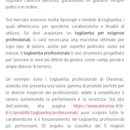
regolare l’altezza dell’erba, garantendo un giardino sempre
pulito e in ordine.
Sul mercato esistono molte tipologie e modelli di tagliaerba, i
quali differiscono per specifiche caratteristiche e finalità di
utilizzo. Se devi acquistare un
tagliaerba per esigenze
professionali
, ti sarà necessaria una macchina ottimale per
ogni tipo di lavoro, anche per superfici piuttosto vaste ed
estese. Il
tagliaerba professionale
è uno strumento progettato
per lavorare le aree più difficili da gestire, come campi, pendii e
ampie distese di terreno.
Un esempio sono i tagliaerba professionali di Oleomac,
azienda che presenta una vasta gamma di prodotti perfetti per
le diverse esigenze dei professionisti, adatti a semplificare il
lavoro aumentando la performance e la sicurezza. Sul sito
dell’azienda, alla pagina
https://www.oleomac.it/it-
it/c/prodotti/tagliaerba/professionali/
puoi scoprire tutte le
caratteristiche e il funzionamento dei tagliaerba professionali
più performanti. Di seguito la classifica dei 5 migliori