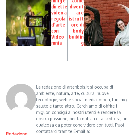
ming e
Come
dirette
divent
video a
are
regola
istrutt
d’arte
ore di
con
body
Video
buildin
mnia
g
La redazione di artenbois.it si occupa di
ambiente, natura, arte, cultura, nuove
tecnologie, web e social media, moda, turismo,
salute e tanto altro. Cerchiamo di offrire i
migliori consigli ai nostri utenti e rendere la
nostra passione, per la notizia e la scrittura, un
qualcosa da poter condividere con tutti. Puoi
contattarci tramite E-mail a:
Redazione