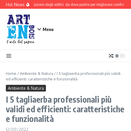
Salta al contenuto
Hot News
Riqualificazione degli edifici: da dove partire per migliorare comfort e si
Menu
Home
/
Ambiente & Natura
/
I 5 tagliaerba professionali più validi
ed efficienti: caratteristiche e funzionalità
Ambiente & Natura
I 5 tagliaerba professionali più
validi ed efficienti: caratteristiche
e funzionalità
12/09/2022