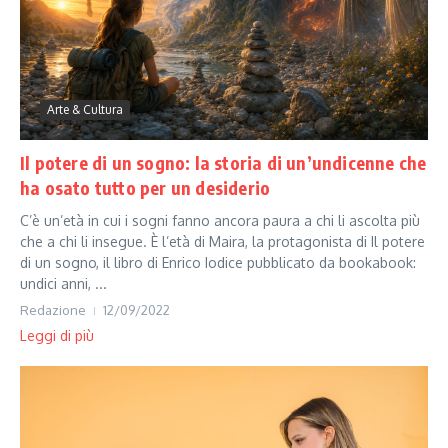
Arte & Cultura
Il potere di un sogno: la storia di un’undicenne che
ha osato tutto per un desiderio
C’è un’età in cui i sogni fanno ancora paura a chi li ascolta più
che a chi li insegue. È l’età di Maira, la protagonista di Il potere
di un sogno, il libro di Enrico Iodice pubblicato da bookabook:
undici anni, ...
Redazione
12/09/2022
Leggi di più