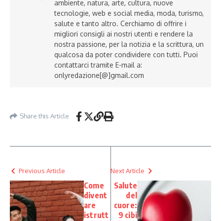
ambiente, natura, arte, cultura, nuove
tecnologie, web e social media, moda, turismo,
salute e tanto altro. Cerchiamo di offrire i
migliori consigli ai nostri utenti e rendere la
nostra passione, per la notizia e la scrittura, un
qualcosa da poter condividere con tutti. Puoi
contattarci tramite E-mail a:
onlyredazione[@]gmail.com
Share this Article
Previous Article
Next Article
Come
Salute
divent
del
are
cuore:
istrutt
9 cibi