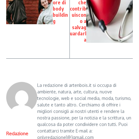
ore di
che
body
contrib
buildin
uiscon
g
o a
salvag
uardarl
a
La redazione di artenbois.it si occupa di
ambiente, natura, arte, cultura, nuove
tecnologie, web e social media, moda, turismo,
salute e tanto altro. Cerchiamo di offrire i
migliori consigli ai nostri utenti e rendere la
nostra passione, per la notizia e la scrittura, un
qualcosa da poter condividere con tutti. Puoi
contattarci tramite E-mail a:
Redazione
onlyredazione[@]gmail.com