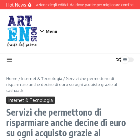
Salta al contenuto
Hot News
Riqualificazione degli edifici: da dove partire per migliorare comfort e si
Menu
Home
/
Internet & Tecnologia
/
Servizi che permettono di
risparmiare anche decine di euro su ogni acquisto grazie al
cashback
Internet & Tecnologia
Servizi che permettono di
risparmiare anche decine di euro
su ogni acquisto grazie al