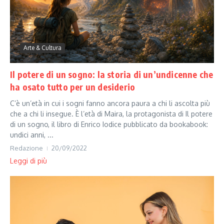
Arte & Cultura
Il potere di un sogno: la storia di un’undicenne che
ha osato tutto per un desiderio
C’è un’età in cui i sogni fanno ancora paura a chi li ascolta più
che a chi li insegue. È l’età di Maira, la protagonista di Il potere
di un sogno, il libro di Enrico Iodice pubblicato da bookabook:
undici anni, ...
Redazione
20/09/2022
Leggi di più