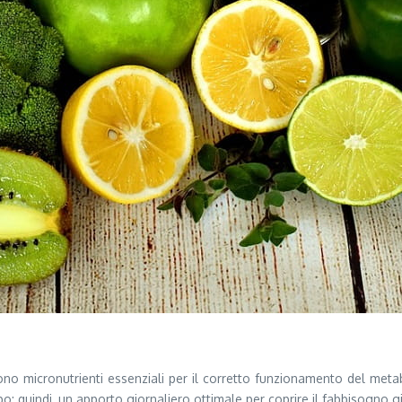
no micronutrienti essenziali per il corretto funzionamento del metab
; quindi, un apporto giornaliero ottimale per coprire il fabbisogno gi