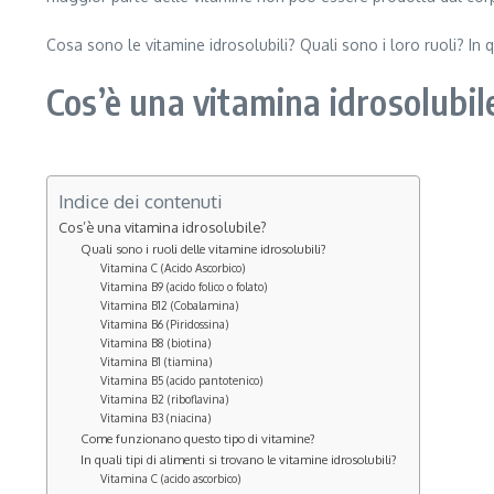
Cosa sono le vitamine idrosolubili? Quali sono i loro ruoli? In qu
Cos’è una vitamina idrosolubil
Indice dei contenuti
Cos’è una vitamina idrosolubile?
Quali sono i ruoli delle vitamine idrosolubili?
Vitamina C (Acido Ascorbico)
Vitamina B9 (acido folico o folato)
Vitamina B12 (Cobalamina)
Vitamina B6 (Piridossina)
Vitamina B8 (biotina)
Vitamina B1 (tiamina)
Vitamina B5 (acido pantotenico)
Vitamina B2 (riboflavina)
Vitamina B3 (niacina)
Come funzionano questo tipo di vitamine?
In quali tipi di alimenti si trovano le vitamine idrosolubili?
Vitamina C (acido ascorbico)