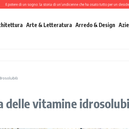
otere di un sogno: la storia di un’undicenne che ha osato tutto per un desiderio
C
chitettura
Arte & Letteratura
Arredo & Design
Azie
drosolubili
 delle vitamine idrosolubi