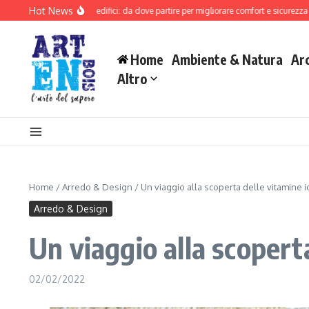
Salta al contenuto
Hot News
alificazione degli edifici: da dove partire per migliorare comfort e sicurezza
Il p
Home
Ambiente & Natura
Ar
Altro
Home
/
Arredo & Design
/
Un viaggio alla scoperta delle vitamine i
Arredo & Design
Un viaggio alla scoperta
02/02/2022