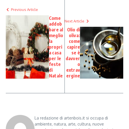
Previous Article
Come
Next Article
addob
bare al
Olio di
meglio
oliva:
la
come
propri
capire
a casa
se è
per le
davver
feste
o
di
extrav
Natale
ergine
La redazione di artenbois.it si occupa di
ambiente, natura, arte, cultura, nuove