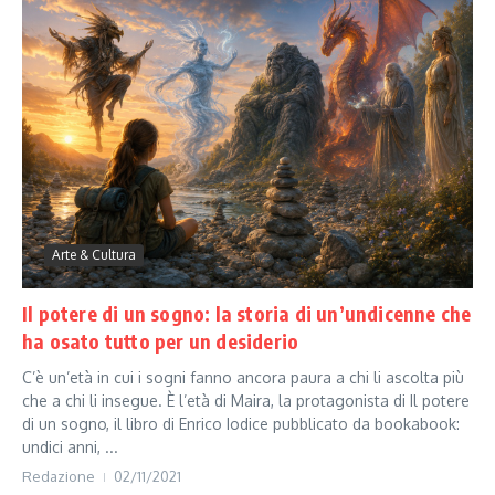
Arte & Cultura
Il potere di un sogno: la storia di un’undicenne che
ha osato tutto per un desiderio
C’è un’età in cui i sogni fanno ancora paura a chi li ascolta più
che a chi li insegue. È l’età di Maira, la protagonista di Il potere
di un sogno, il libro di Enrico Iodice pubblicato da bookabook:
undici anni, ...
Redazione
02/11/2021