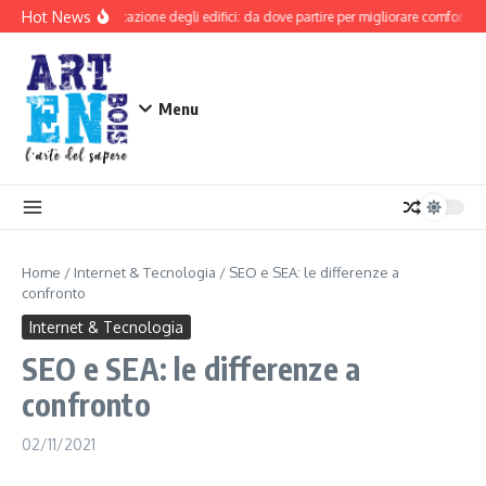
Salta al contenuto
Hot News
Riqualificazione degli edifici: da dove partire per migliorare comfort e si
Menu
Home
/
Internet & Tecnologia
/
SEO e SEA: le differenze a
confronto
Internet & Tecnologia
SEO e SEA: le differenze a
confronto
02/11/2021