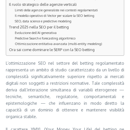
Il ruolo strategico delle agenzie verticali
Limiti delle agenzie generaliste nei contesti regolamentati
Il modello operativo di Vector per scalare la SEO betting
SEO, data science e predictive modeling
Trend 2025 nella SEO per il betting
Evoluzione dell’AI generativa
Predictive Search e forecasting algoritmico
Ottimizzazione entitativa avanzata (multi‑entity modeling)
Ora sai come dominare le SERP con la SEO betting
L’ottimizzazione SEO nel settore del betting regolamentato
rappresenta un ambito di studio caratterizzato da un livello di
complessità significativamente superiore rispetto ai mercati
digitali non soggetti a restrizioni normative. Tale complessità
deriva dall’interazione simultanea di variabili eterogenee —
tecniche, semantiche, regolatorie, comportamentali e
epistemologiche — che influenzano in modo diretto la
capacità di un dominio di ottenere e mantenere visibilità
organica stabile.
Il carattere YMYL (Your Money Your Life) del betting ne