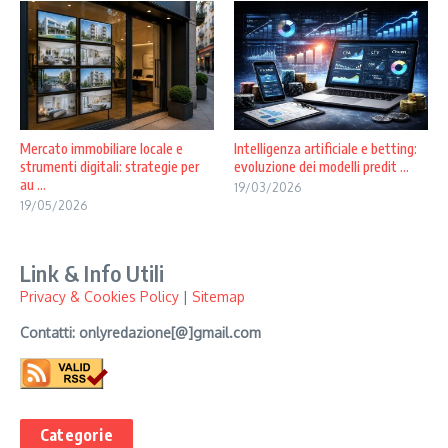
Mercato immobiliare locale e
Intelligenza artificiale e betting:
strumenti digitali: strategie per
evoluzione dei modelli predit ...
au ...
19/03/2026
19/05/2026
Link & Info Utili
Privacy & Cookies Policy
|
Sitemap
Contatti: onlyredazione[@]gmail.com
Categorie