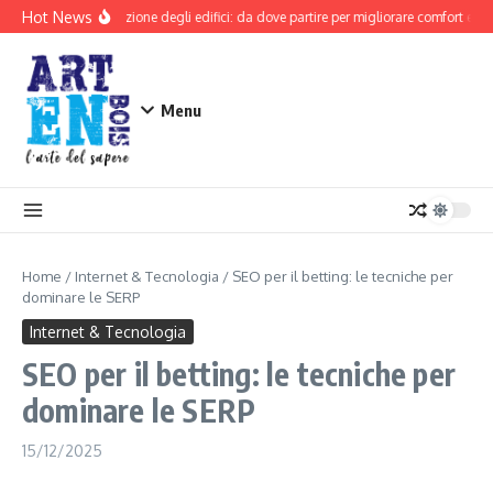
Salta al contenuto
Hot News
Riqualificazione degli edifici: da dove partire per migliorare comfort e sicur
Menu
Home
/
Internet & Tecnologia
/
SEO per il betting: le tecniche per
dominare le SERP
Internet & Tecnologia
SEO per il betting: le tecniche per
dominare le SERP
15/12/2025