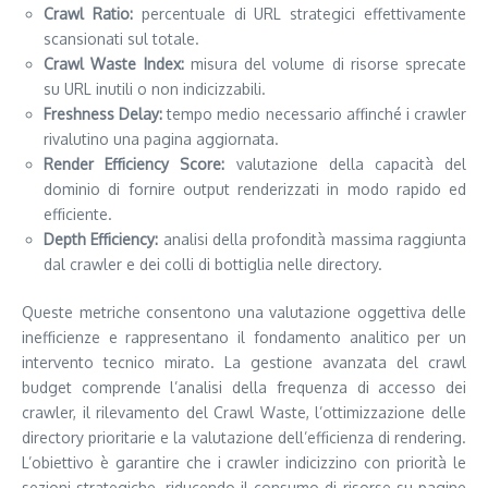
Crawl Ratio:
percentuale di URL strategici effettivamente
scansionati sul totale.
Crawl Waste Index:
misura del volume di risorse sprecate
su URL inutili o non indicizzabili.
Freshness Delay:
tempo medio necessario affinché i crawler
rivalutino una pagina aggiornata.
Render Efficiency Score:
valutazione della capacità del
dominio di fornire output renderizzati in modo rapido ed
efficiente.
Depth Efficiency:
analisi della profondità massima raggiunta
dal crawler e dei colli di bottiglia nelle directory.
Queste metriche consentono una valutazione oggettiva delle
inefficienze e rappresentano il fondamento analitico per un
intervento tecnico mirato. La gestione avanzata del crawl
budget comprende l’analisi della frequenza di accesso dei
crawler, il rilevamento del Crawl Waste, l’ottimizzazione delle
directory prioritarie e la valutazione dell’efficienza di rendering.
L’obiettivo è garantire che i crawler indicizzino con priorità le
sezioni strategiche, riducendo il consumo di risorse su pagine