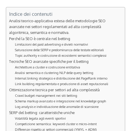
Indice dei contenuti
Analisi teorico‑applicativa estesa delle metodologie SEO
avanzate nei settori regolamentati ad alta complessità
algoritmica, semantica e normativa.
Perché la SEO è centrale nel betting
Limitazioni del paid advertising e divieti normativi
Saturazione delle SERP e predominanza delle testate editoriali
Topic authority e costruzione di ecosistemi semantici complessi
Tecniche SEO avanzate specifiche per il betting
Architetture a cluster e costruzione entitativa
Analisi semantica e clustering NLP delle query betting
Internal linking strategico e distribuzione del PageRank interno
Link building regolamentata e produzione di asset reputazionali
Ottimizzazione tecnica per settori ad alta complessità
Crawl budget management nei siti betting
Schema markup avanzato e integrazione nel knowledge graph
Log analysis e individuazione delle anomalie di scansione
SERP del betting: caratteristiche uniche
Volatilità legata agli eventi sportivi
Competizione semantica: keyword cluster e micro‑intent
Differenze rispetto ai settori commerciali (YMYL + ADM)